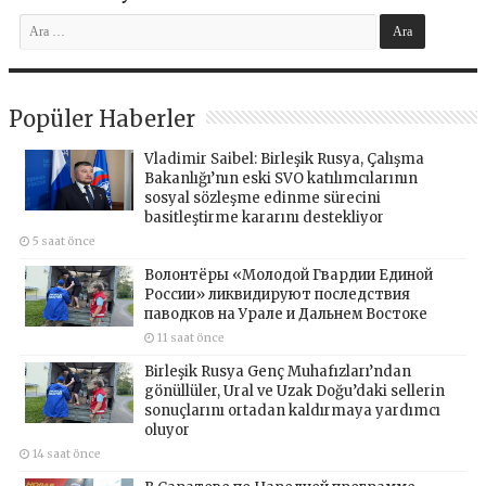
Popüler Haberler
Vladimir Saibel: Birleşik Rusya, Çalışma
Bakanlığı’nın eski SVO katılımcılarının
sosyal sözleşme edinme sürecini
basitleştirme kararını destekliyor
5 saat önce
Волонтёры «Молодой Гвардии Единой
России» ликвидируют последствия
паводков на Урале и Дальнем Востоке
11 saat önce
Birleşik Rusya Genç Muhafızları’ndan
gönüllüler, Ural ve Uzak Doğu’daki sellerin
sonuçlarını ortadan kaldırmaya yardımcı
oluyor
14 saat önce