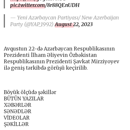
pic.twitter.com/8r88QEnUDH
— Yeni Azərbaycan Partiyası/ New Azerbaijan
Party (@YAP_1992)
August 22, 2023
Avqustun 22-də Azərbaycan Respublikasının
Prezidenti İlham Əliyevin Özbəkistan
Respublikasının Prezidenti Şavkat Mirziyoyev
ilə geniş tərkibdə görüşü keçirilib.
Böyük ölçüdə şəkillər
BÜTÜN YAZILAR
XƏBƏRLƏR
SƏNƏDLƏR
VİDEOLAR
ŞƏKİLLƏR