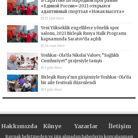
В Саратове по Народной программе
«Единой России»-2021 открылся
адаптивный спортзал «Новая высота»
21 saat önce
Yeni Yükseklik engellilere yönelik spor
salonu, 2021 Birleşik Rusya Halk Programı
kapsamında Saratov’da açıldı
24 saat önce
Yoshkar-Ola’da Nikolai Valuev, “Sağlıklı
Cumhuriyet” projesiyle tanıştı
1 gün önce
Birleşik Rusya’nın girişimiyle Yoshkar-Ola’da
bir aile festivali düzenlendi
1 gün önce
Hakkımızda
Künye
Yazarlar
İletişim
Kaynak belirtmeden ve izin almadan haberlerin kopyalanması