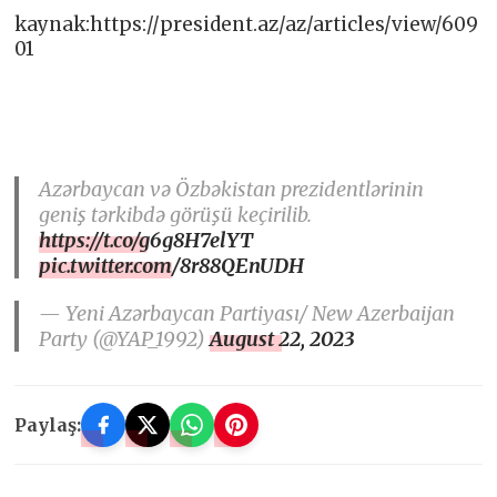
kaynak:https://president.az/az/articles/view/609
01
Azərbaycan və Özbəkistan prezidentlərinin
geniş tərkibdə görüşü keçirilib.
https://t.co/g6g8H7elYT
pic.twitter.com/8r88QEnUDH
— Yeni Azərbaycan Partiyası/ New Azerbaijan
Party (@YAP_1992)
August 22, 2023
Paylaş: