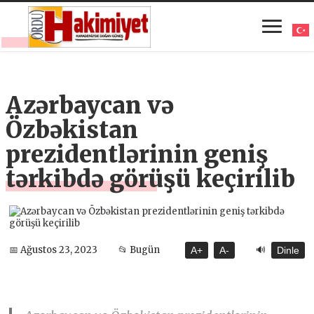
Azərbaycan və
Özbəkistan
prezidentlərinin geniş
tərkibdə görüşü keçirilib
🔊
📅 Ağustos 23, 2023
📂 Bugün
A+
A-
Dinle