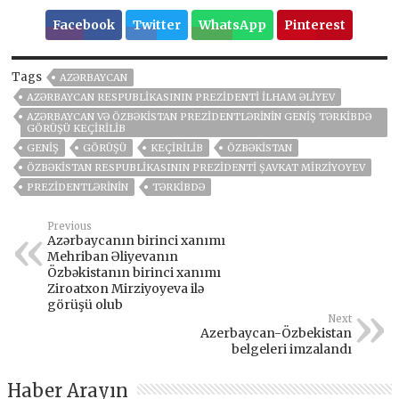
Facebook
Twitter
WhatsApp
Pinterest
Tags
AZƏRBAYCAN
AZƏRBAYCAN RESPUBLIKASININ PREZIDENTI İLHAM ƏLIYEV
AZƏRBAYCAN VƏ ÖZBƏKISTAN PREZIDENTLƏRININ GENIŞ TƏRKIBDƏ
GÖRÜŞÜ KEÇIRILIB
GENIŞ
GÖRÜŞÜ
KEÇIRILIB
ÖZBƏKISTAN
ÖZBƏKISTAN RESPUBLIKASININ PREZIDENTI ŞAVKAT MIRZIYOYEV
PREZIDENTLƏRININ
TƏRKIBDƏ
Previous
Azərbaycanın birinci xanımı
Mehriban Əliyevanın
Özbəkistanın birinci xanımı
Ziroatxon Mirziyoyeva ilə
görüşü olub
Next
Azerbaycan-Özbekistan
belgeleri imzalandı
Haber Arayın