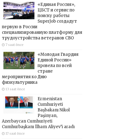
«Единая Россия»,
ЦБСТ и сервис по
поиску работы
SuperJob создадут
первую в России
специализированную платформу для
трудоустройства ветеранов СВО
7 saat önce
«Молодая Гвардия
Единой России»
провела по всей
стране
мероприятия ко Дню
физкультурника
13 saat önce
Ermenistan
Cumhuriyeti
Başbakanı Nikol
Paşinyan,
Azerbaycan Cumhuriyeti
Cumhurbaşkanı İlham Aliyev’i aradı
17 saat önce