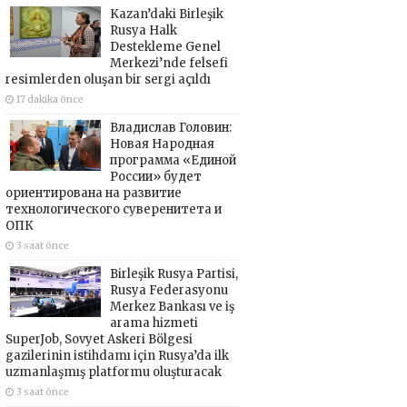
Kazan’daki Birleşik
Rusya Halk
Destekleme Genel
Merkezi’nde felsefi
resimlerden oluşan bir sergi açıldı
17 dakika önce
Владислав Головин:
Новая Народная
программа «Единой
России» будет
ориентирована на развитие
технологического суверенитета и
ОПК
3 saat önce
Birleşik Rusya Partisi,
Rusya Federasyonu
Merkez Bankası ve iş
arama hizmeti
SuperJob, Sovyet Askeri Bölgesi
gazilerinin istihdamı için Rusya’da ilk
uzmanlaşmış platformu oluşturacak
3 saat önce