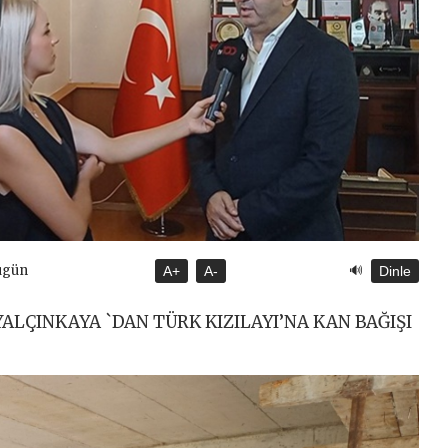
🔊
ugün
A+
A-
Dinle
ALÇINKAYA `DAN TÜRK KIZILAYI’NA KAN BAĞIŞI