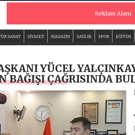
Reklam Alanı
ÜR SANAT
SİYASET
MAGAZİN
SAĞLIK
SPOR
EĞİTİM
AŞKANI YÜCEL YALÇINKA
AN BAĞIŞI ÇAĞRISINDA B