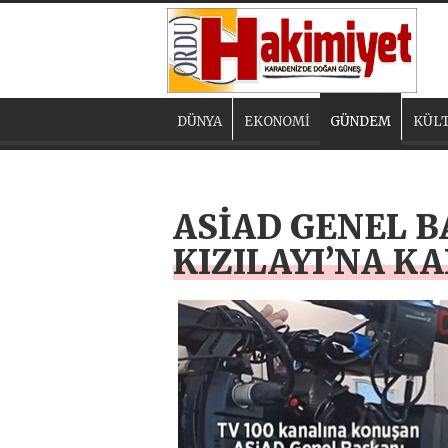
DÜNYA
EKONOMİ
GÜNDEM
KÜLT
ASİAD GENEL B
KIZILAYI’NA K