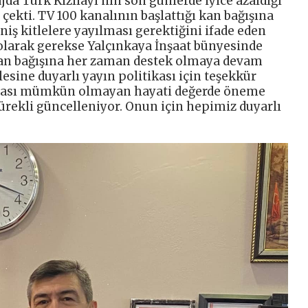
jda Türk Kızılayı’nın son günlerde iyice azaldığı
çekti. TV 100 kanalının başlattığı kan bağışına
ş kitlelere yayılması gerektiğini ifade eden
 olarak gerekse Yalçınkaya İnşaat bünyesinde
kan bağışına her zaman destek olmaya devam
lesine duyarlı yayın politikası için teşekkür
aması mümkün olmayan hayati değerde öneme
 sürekli güncelleniyor. Onun için hepimiz duyarlı