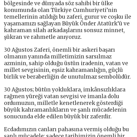
bölgesinde ve dünyada söz sahibi bir ülke
konumunda olan Türkiye Cumhuriyeti’nin
temellerinin atıldığı bu zaferi, gurur ve coşku ile
yaşamamızı sağlayan Büyük Önder Atatürk’ü ve
kahraman silah arkadaşlarını sonsuz minnet,
şükran ve rahmetle anıyoruz.
30 Ağustos Zaferi, önemli bir askeri başarı
olmanın yanında milletimizin sarsılmaz
azminin, sahip olduğu üstün iradenin, vatan ve
millet sevgisinin, eşsiz kahramanlığın, güçlü
birlik ve beraberliğin de unutulmaz sembolüdür.
30 Ağustos; bütün yokluklara, imkânsızlıklara
rağmen yüreği vatan sevgisi ve imanla dolu
ordumuzun, milletle kenetlenerek gösterdiği
büyük kahramanlıkların ve şanlı mücadelenin
sonucunda elde edilen büyük bir zaferdir.
Ecdadımızın canları pahasına vermiş olduğu bu
şanlı mücadele; sadece tarihimizin önemli bir