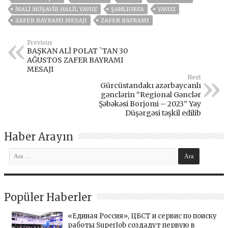
MALI MÜŞAVIR HALIL YAVUZ
ŞANLIURFA
YAVUZ
ZAFER BAYRAMI MESAJI
ZAFER BAYRAMI
Previous
BAŞKAN ALİ POLAT `TAN 30
AĞUSTOS ZAFER BAYRAMI
MESAJI
Next
Gürcüstandakı azərbaycanlı
gənclərin “Regional Gənclər
Şəbəkəsi Borjomi – 2023” Yay
Düşərgəsi təşkil edilib
Haber Arayın
Popüler Haberler
«Единая Россия», ЦБСТ и сервис по поиску
работы SuperJob создадут первую в