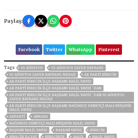
Paylaş:
Facebook
Twitter
WhatsApp
Pinterest
Tags
30 AĞUSTOS
30 AĞUSTOS ZAFER BAYRAMI
30 AĞUSTOS ZAFER BAYRAMI MESAJI
AK PARTI BIRECIK
AK PARTİ BİRECİK İLÇE BAŞKANI HALİL YAVUZ
AK PARTİ BİRECİK İLÇE BAŞKANI HALİL YAVUZ `DAN
AK PARTİ BİRECİK İLÇE BAŞKANI HALİL YAVUZ `DAN 30 AĞUSTOS
ZAFER BAYRAMI MESAJI
AK PARTI BIRECIK İLÇE BAŞKANI BAĞIMSIZ DENETÇI MALI MÜŞAVIR
HALIL YAVUZ
AKPARTİ
ANKARA
BAĞIMSIZ DENETÇI MALI MÜŞAVIR HALIL YAVUZ
BAŞKAN HALIL YAVUZ
BAŞKAN YAVUZ
BİRECİK
BİRECİK İLÇESİ
BİRECİKTE
HALIL
HALİL YAVUZ