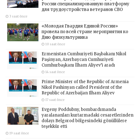
России специализированную платформу
для трудоустройства ветеранов СВО
3 saat önce
«Молодая Гвардия Единой России»
провела по всей стране мероприятия ко
Дню физкультурника
10 saat önce
Ermenistan Cumhuriyeti Başbakanı Nikol
Paşinyan, Azerbaycan Cumhuriyeti
Cumhurbaşkanı İlham Aliyev’i aradı
14 saat önce
Prime Minister of the Republic of Armenia
Nikol Pashinyan called President of the
Republic of Azerbaijan Ilham Aliyev
17 saat önce
Evgeny Poddubny, bombardımanda
yaralananları kurtarmadaki cesaretlerinden
dolayı Belgorod bölgesindeki gönüllülere
teşekkür etti
19 saat önce