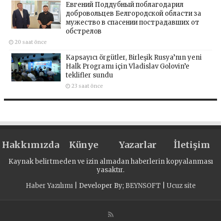
Евгений Поддубный поблагодарил
добровольцев Белгородской области за
мужество в спасении пострадавших от
обстрелов
20 saat önce
Kapsayıcı örgütler, Birleşik Rusya’nın yeni
Halk Programı için Vladislav Golovin’e
teklifler sundu
23 saat önce
Hakkımızda
Künye
Yazarlar
İletişim
Kaynak belirtmeden ve izin almadan haberlerin kopyalanması
yasaktır.
Haber Yazılımı
| Developer By;
BEYNSOFT
|
Ucuz site