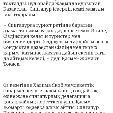
тоқталды. Бұл орайда жақында құрылған
Қазақстан-Сингапур іскерлік кеңесі маңызды
рөл атқарады.
– Сингапурға турист ретінде баратын
азаматтарымызға қолдау көрсетеміз. Әрине,
Сіздің елден келетін туристер мен
бизнесмендерге біздің есігіміз әрдайым ашық.
Сондықтан Қазақстан Сіздің елмен тығыз
қарым-қатынас жасауға дайын екенін тағы
да айтқым келеді, – деді Қасым-Жомарт
Тоқаев.
Өз кезегінде Халима Якоб мемлекеттік
сапармен келуге шақырғаны, сондай-ақ
өзіне және сингапурлық делегацияға
қонақжайлық көрсеткені үшін Қасым-
Жомарт Тоқаевқа алғыс айтты. Сингапур
Президенті екі ел арасындағы саяси диалог