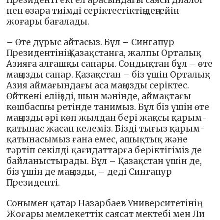
пен өзара тиімді серіктестіктің деңгейін
жоғары бағалады.
– Өте дұрыс айтасыз. Бұл – Сингапур
Президентінің Қазақстанға, жалпы Орталық
Азияға алғашқы сапары. Сондықтан бұл – өте
маңызды сапар. Қазақстан – біз үшін Орталық
Азия аймағындағы аса маңызды серіктес.
Өйткені еліңізді, шын мәнінде, аймақтағы
көшбасшы ретінде танимыз. Бұл біз үшін өте
маңызды әрі көп жылдан бері жақсы қарым-
қатынас жасап келеміз. Бізді тығыз қарым-
қатынасымыз ғана емес, ашықтық және
тәртіп секілді қағидаттарға беріктігіміз де
байланыстырады. Бұл – Қазақстан үшін де,
біз үшін де маңызды, – деді Сингапур
Президенті.
Сонымен қатар Назарбаев Университетінің
Жоғары мемлекеттік саясат мектебі мен Ли