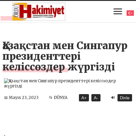
Қазақстан мен Сингапур
президенттері
келіссөздер жүргізді
🔊
📅 Mayıs 23, 2023
📂 DÜNYA
A+
A-
Dinle