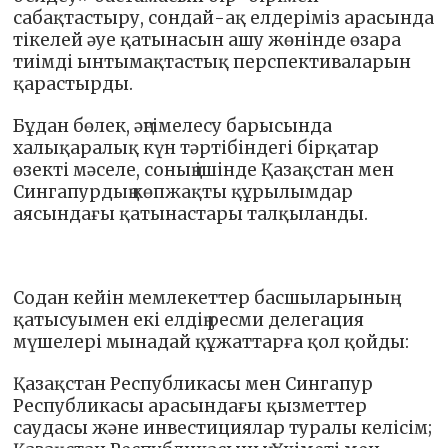
сабақтастыру, сондай-ақ елдеріміз арасында
тікелей әуе қатынасын ашу жөнінде өзара
тиімді ынтымақтастық перспективаларын
қарастырды.
Бұдан бөлек, әңгімелесу барысында
халықаралық күн тәртібіндегі бірқатар
өзекті мәселе, соның ішінде Қазақстан мен
Сингапурдың көпжақты құрылымдар
аясындағы қатынастары талқыланды.
Содан кейін мемлекеттер басшыларының
қатысуымен екі елдің ресми делегация
мүшелері мынадай құжаттарға қол қойды:
Қазақстан Республикасы мен Сингапур
Республикасы арасындағы қызметтер
саудасы және инвестициялар туралы келісім;