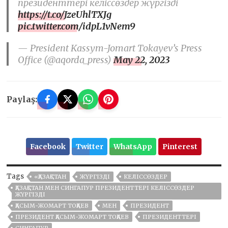
президенттері келіссөздер жүргізді
https://t.co/JzeUhlTXJg
pic.twitter.com/idpL1vNem9
— President Kassym-Jomart Tokayev’s Press
Office (@aqorda_press)
May 22, 2023
Paylaş:
Facebook
Twitter
WhatsApp
Pinterest
Tags
«ҚАЗАҚСТАН
ЖҮРГІЗДІ
КЕЛІССӨЗДЕР
ҚАЗАҚСТАН МЕН СИНГАПУР ПРЕЗИДЕНТТЕРІ КЕЛІССӨЗДЕР
ЖҮРГІЗДІ
ҚАСЫМ-ЖОМАРТ ТОҚАЕВ
МЕН
ПРЕЗИДЕНТ
ПРЕЗИДЕНТ ҚАСЫМ-ЖОМАРТ ТОҚАЕВ
ПРЕЗИДЕНТТЕРІ
СИНГАПУР