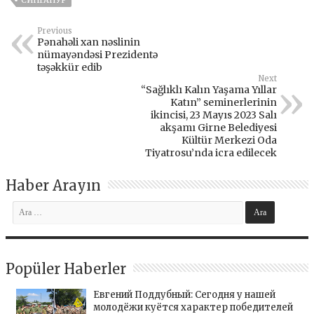
Previous
Pənahəli xan nəslinin
nümayəndəsi Prezidentə
təşəkkür edib
Next
“Sağlıklı Kalın Yaşama Yıllar
Katın” seminerlerinin
ikincisi, 23 Mayıs 2023 Salı
akşamı Girne Belediyesi
Kültür Merkezi Oda
Tiyatrosu’nda icra edilecek
Haber Arayın
Popüler Haberler
Евгений Поддубный: Сегодня у нашей
молодёжи куётся характер победителей