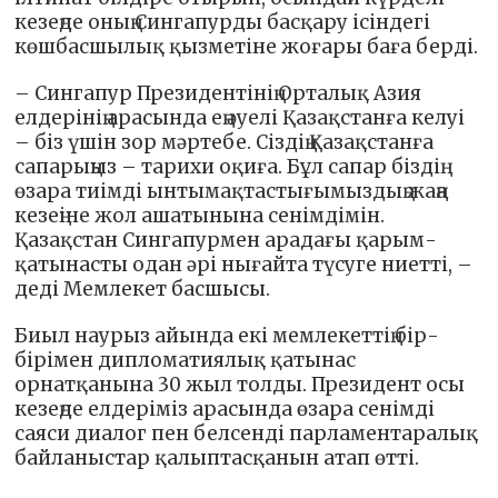
кезеңде оның Сингапурды басқару ісіндегі
көшбасшылық қызметіне жоғары баға берді.
– Сингапур Президентінің Орталық Азия
елдерінің арасында ең әуелі Қазақстанға келуі
– біз үшін зор мәртебе. Сіздің Қазақстанға
сапарыңыз – тарихи оқиға. Бұл сапар біздің
өзара тиімді ынтымақтастығымыздың жаңа
кезеңіне жол ашатынына сенімдімін.
Қазақстан Сингапурмен арадағы қарым-
қатынасты одан әрі нығайта түсуге ниетті, –
деді Мемлекет басшысы.
Биыл наурыз айында екі мемлекеттің бір-
бірімен дипломатиялық қатынас
орнатқанына 30 жыл толды. Президент осы
кезеңде елдеріміз арасында өзара сенімді
саяси диалог пен белсенді парламентаралық
байланыстар қалыптасқанын атап өтті.