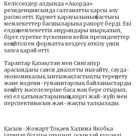
Келіссөздер алдында «Ақорда»
резиденциясында салтанатты қарсы алу
рәсімі өтті. Құрмет қарауылының бастығы
мемлекеттер басшыларына рапорт берді. Екі
елдің мемлекеттік әнұрандары шырқалып,
бірге суретке түскеннен кейін президенттер
кеңейтілген форматта кездесу өткізу үшін
залға қарай өтті.
Тараптар Қазақстан мен Сингапур
арасындағы саяси диалогты нығайту, сауда-
экономикалық ынтымақтастықты тереңдету
және мәдени-гуманитарлық байланыстарды
кеңейту мәселелеріне баса мән бере отырып,
екі ел қатынастарының қазіргі жай-күйі мен
перспективасын жан-жақты талқылады.
Қасым-Жомарт Тоқаев Халима Якобқа
ілтипат білдіре отырып, осындай күрделі