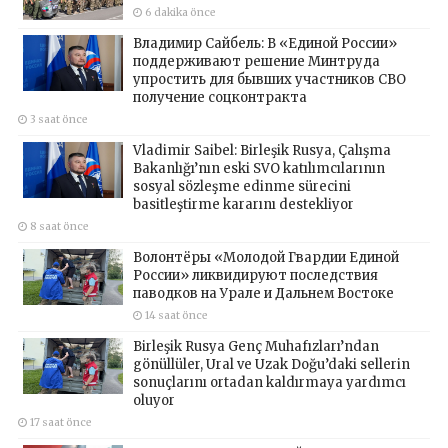
6 dakika önce
Владимир Сайбель: В «Единой России»
поддерживают решение Минтруда
упростить для бывших участников СВО
получение соцконтракта
3 saat önce
Vladimir Saibel: Birleşik Rusya, Çalışma
Bakanlığı’nın eski SVO katılımcılarının
sosyal sözleşme edinme sürecini
basitleştirme kararını destekliyor
8 saat önce
Волонтёры «Молодой Гвардии Единой
России» ликвидируют последствия
паводков на Урале и Дальнем Востоке
14 saat önce
Birleşik Rusya Genç Muhafızları’ndan
gönüllüler, Ural ve Uzak Doğu’daki sellerin
sonuçlarını ortadan kaldırmaya yardımcı
oluyor
17 saat önce