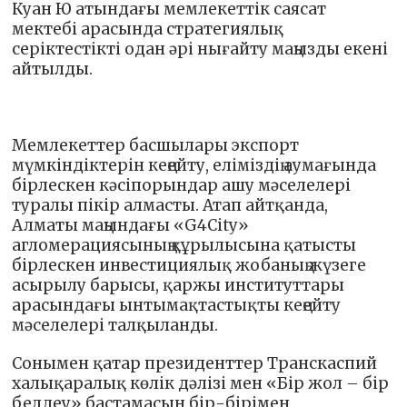
Куан Ю атындағы мемлекеттік саясат
мектебі арасында стратегиялық
серіктестікті одан әрі нығайту маңызды екені
айтылды.
Мемлекеттер басшылары экспорт
мүмкіндіктерін кеңейту, еліміздің аумағында
бірлескен кәсіпорындар ашу мәселелері
туралы пікір алмасты. Атап айтқанда,
Алматы маңындағы «G4City»
агломерациясының құрылысына қатысты
бірлескен инвестициялық жобаның жүзеге
асырылу барысы, қаржы институттары
арасындағы ынтымақтастықты кеңейту
мәселелері талқыланды.
Сонымен қатар президенттер Транскаспий
халықаралық көлік дәлізі мен «Бір жол – бір
белдеу» бастамасын бір-бірімен