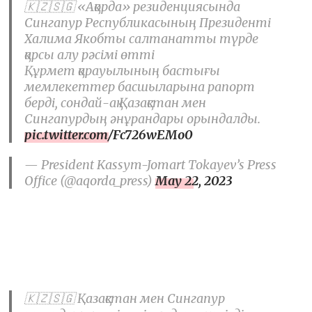
🇰🇿🇸🇬 «Ақорда» резиденциясында
Сингапур Республикасының Президенті
Халима Якобты салтанатты түрде
қарсы алу рәсімі өтті
Құрмет қарауылының бастығы
мемлекеттер басшыларына рапорт
берді, сондай-ақ Қазақстан мен
Сингапурдың әнұрандары орындалды.
pic.twitter.com/Fc726wEMo0
— President Kassym-Jomart Tokayev’s Press
Office (@aqorda_press)
May 22, 2023
🇰🇿🇸🇬 Қазақстан мен Сингапур