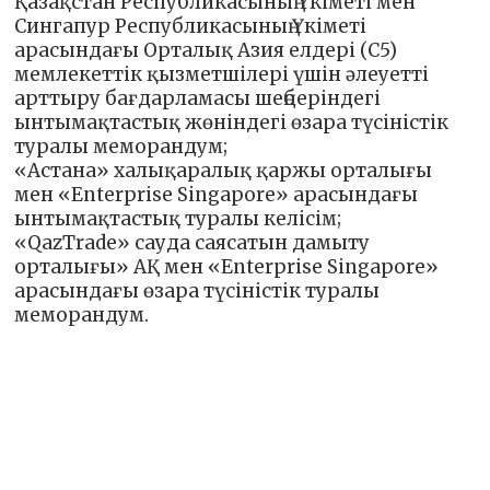
Қазақстан Республикасының Үкіметі мен
Сингапур Республикасының Үкіметі
арасындағы Орталық Азия елдері (С5)
мемлекеттік қызметшілері үшін әлеуетті
арттыру бағдарламасы шеңберіндегі
ынтымақтастық жөніндегі өзара түсіністік
туралы меморандум;
«Астана» халықаралық қаржы орталығы
мен «Enterprise Singapore» арасындағы
ынтымақтастық туралы келісім;
«QazTrade» сауда саясатын дамыту
орталығы» АҚ мен «Enterprise Singapore»
арасындағы өзара түсіністік туралы
меморандум.