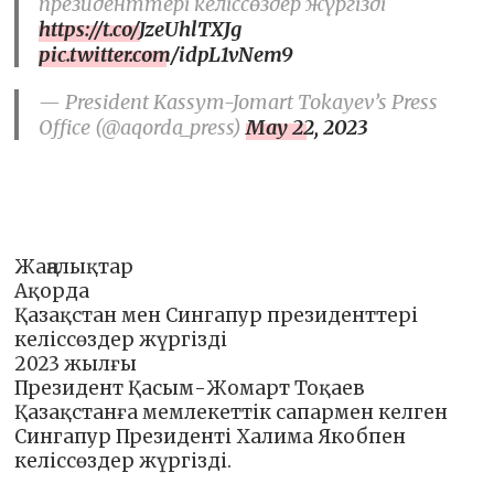
президенттері келіссөздер жүргізді
https://t.co/JzeUhlTXJg
pic.twitter.com/idpL1vNem9
— President Kassym-Jomart Tokayev’s Press
Office (@aqorda_press)
May 22, 2023
Жаңалықтар
Ақорда
Қазақстан мен Сингапур президенттері
келіссөздер жүргізді
2023 жылғы
Президент Қасым-Жомарт Тоқаев
Қазақстанға мемлекеттік сапармен келген
Сингапур Президенті Халима Якобпен
келіссөздер жүргізді.