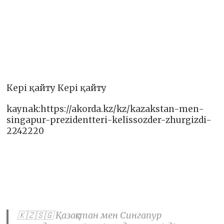
Кері қайту Кері қайту
kaynak:https://akorda.kz/kz/kazakstan-men-
singapur-prezidentteri-kelissozder-zhurgizdi-
2242220
🇰🇿🇸🇬 Қазақстан мен Сингапур