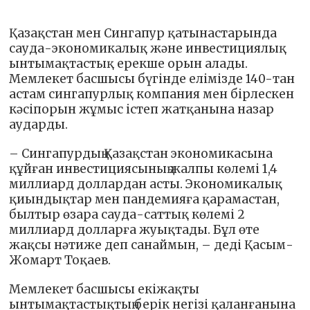
Қазақстан мен Сингапур қатынастарында
сауда-экономикалық және инвестициялық
ынтымақтастық ерекше орын алады.
Мемлекет басшысы бүгінде елімізде 140-тан
астам сингапурлық компания мен бірлескен
кәсіпорын жұмыс істеп жатқанына назар
аударды.
– Сингапурдың Қазақстан экономикасына
құйған инвестициясының жалпы көлемі 1,4
миллиард доллардан асты. Экономикалық
қиындықтар мен пандемияға қарамастан,
былтыр өзара сауда-саттық көлемі 2
миллиард долларға жуықтады. Бұл өте
жақсы нәтиже деп санаймын, – деді Қасым-
Жомарт Тоқаев.
Мемлекет басшысы екіжақты
ынтымақтастықтың берік негізі қаланғанына