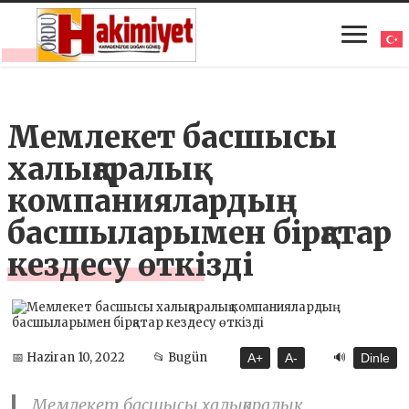
Мемлекет басшысы
халықаралық
компаниялардың
басшыларымен бірқатар
кездесу өткізді
🔊
📅 Haziran 10, 2022
📂 Bugün
A+
A-
Dinle
Мемлекет басшысы халықаралық