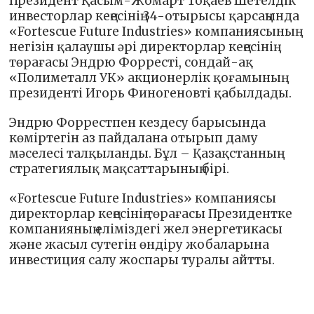
Президент Қасым-Жомарт Тоқаев Шетелдік
инвесторлар кеңесінің 34-отырысы қарсаңында
«Fortescue Future Industries» компаниясының
негізін қалаушы әрі директорлар кеңесінің
төрағасы Эндрю Форресті, сондай-ақ
«Полиметалл УК» акционерлік қоғамының
президенті Игорь Финогеновті қабылдады.
Эндрю Форрестпен кездесу барысында
көміртегін аз пайдалана отырып даму
мәселесі талқыланды. Бұл – Қазақстанның
стратегиялық мақсаттарының бірі.
«Fortescue Future Industries» компаниясы
директорлар кеңесінің төрағасы Президентке
компанияның еліміздегі жел энергетикасы
және жасыл сутегін өндіру жобаларына
инвестиция салу жоспары туралы айтты.