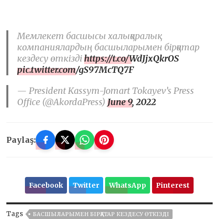
Мемлекет басшысы халықаралық
компаниялардың басшыларымен бірқатар
кездесу өткізді
https://t.co/WdJjxQkrOS
pic.twitter.com/gS97McTQ7F
— President Kassym-Jomart Tokayev’s Press
Office (@AkordaPress)
June 9, 2022
Paylaş:
Facebook
Twitter
WhatsApp
Pinterest
Tags
БАСШЫЛАРЫМЕН БІРҚАТАР КЕЗДЕСУ ӨТКІЗДІ