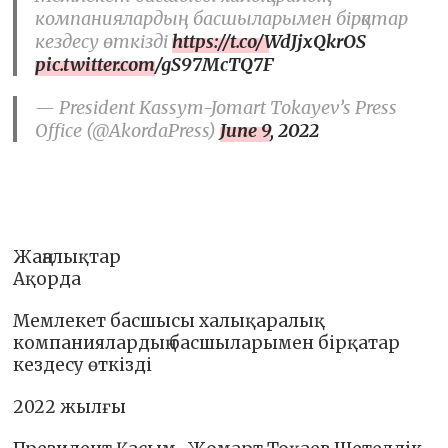
компаниялардың басшыларымен бірқатар
кездесу өткізді
https://t.co/WdJjxQkrOS
pic.twitter.com/gS97McTQ7F
— President Kassym-Jomart Tokayev’s Press
Office (@AkordaPress)
June 9, 2022
Жаңалықтар
Ақорда
Мемлекет басшысы халықаралық
компаниялардың басшыларымен бірқатар
кездесу өткізді
2022 жылғы