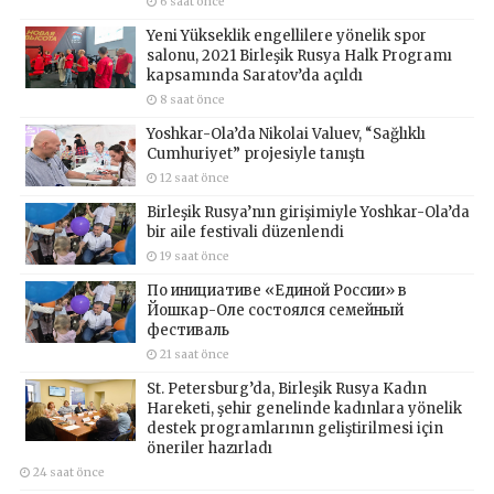
6 saat önce
Yeni Yükseklik engellilere yönelik spor
salonu, 2021 Birleşik Rusya Halk Programı
kapsamında Saratov’da açıldı
8 saat önce
Yoshkar-Ola’da Nikolai Valuev, “Sağlıklı
Cumhuriyet” projesiyle tanıştı
12 saat önce
Birleşik Rusya’nın girişimiyle Yoshkar-Ola’da
bir aile festivali düzenlendi
19 saat önce
По инициативе «Единой России» в
Йошкар-Оле состоялся семейный
фестиваль
21 saat önce
St. Petersburg’da, Birleşik Rusya Kadın
Hareketi, şehir genelinde kadınlara yönelik
destek programlarının geliştirilmesi için
öneriler hazırladı
24 saat önce