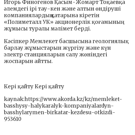
Игорь Финогенов Қасым-Жомарт Тоқаевқа
әлемдегі ірі тау-кен және алтын өндіруші
компаниялардың қатарына кіретін
«Полиметалл УК» акционерлік қоғамының
жұмысы туралы мәлімет берді.
Кәсіпкер Мемлекет басшысына геологиялық
барлау жұмыстарын жүргізу және күн
электр станцияларын салу жөніндегі
жоспарын айтты.
Кері қайту Кері қайту
kaynak:https://www.akorda.kz/kz/memleket-
basshysy-halykaralyk-kompaniyalardyn-
basshylarymen-birkatar-kezdesu-otkizdi-
953610