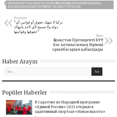
МЕМЛЕКЕТ БАСШЫСЫ ХАЛЫҚАРАЛЫҚ КОМПАНИЯЛАРДЫҢ
БАСШЫЛАРЫМЕН БІРҚАТАР КЕЗДЕСУ ӨТКІЗДІ
Previous
“تركيا لا تنتهك حقوق أو قوانين أي
دولة ولا تسمح لأي لأحد بانتهاك
حقوقها وقوانينها”
Next
Қазақстан Президенті БҰҰ
Бас хатшысының бірінші
орынбасарын қабылдады
Haber Arayın
Popüler Haberler
В Саратове по Народной программе
«Единой России»-2021 открылся
адаптивный спортзал «Новая высота»