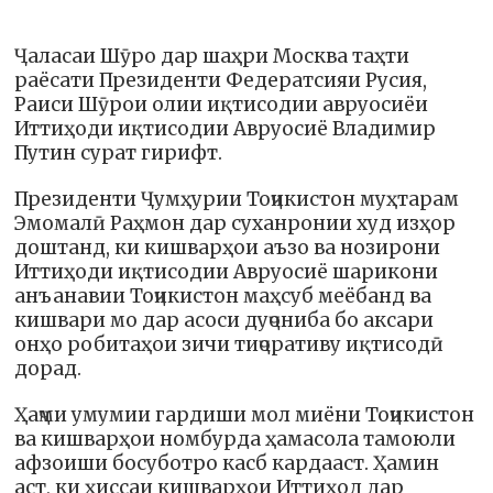
Ҷаласаи Шӯро дар шаҳри Москва таҳти
раёсати Президенти Федератсияи Русия,
Раиси Шӯрои олии иқтисодии авруосиёи
Иттиҳоди иқтисодии Авруосиё Владимир
Путин сурат гирифт.
Президенти Ҷумҳурии Тоҷикистон муҳтарам
Эмомалӣ Раҳмон дар суханронии худ изҳор
доштанд, ки кишварҳои аъзо ва нозирони
Иттиҳоди иқтисодии Авруосиё шарикони
анъанавии Тоҷикистон маҳсуб меёбанд ва
кишвари мо дар асоси дуҷониба бо аксари
онҳо робитаҳои зичи тиҷоративу иқтисодӣ
дорад.
Ҳаҷми умумии гардиши мол миёни Тоҷикистон
ва кишварҳои номбурда ҳамасола тамоюли
афзоиши босуботро касб кардааст. Ҳамин
аст, ки ҳиссаи кишварҳои Иттиҳод дар