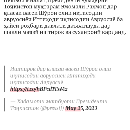
Пешвои миллат, Президенти Ҷумҳурии
Тоҷикистон муҳтарам Эмомалӣ Раҳмон дар
ҷаласаи васеи Шӯрои олии иқтисодии
авруосиёи Иттиҳоди иқтисодии Авруосиё ба
ҳайси роҳбари давлати даъватшуда дар
шакли маҷозӣ иштирок ва суханронӣ карданд.
Иштирок дар ҷаласаи васеи Шӯрои олии
иқтисодии авруосиёи Иттиҳоди
иқтисодии Авруосиё
https://t.co/hBPcd1TsMz
— Хадамоти матбуоти Президенти
Тоҷикистон (@presstj)
May 25, 2023