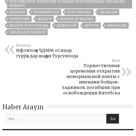
ПРЕЗИДЕНТИ ҶУМҲУРИИ ТОҶИКИСТОН МУҲТАРАМ ЭМОМАЛӢ
РАҲМОН
РАҲМОН
ТОҶИКИСТОН
ТУРСУНЗОДА
ҶАЛАСАИ
ҶУМҲУРИИ
ШАҲРИ
ШАҲРИ ДУШАНБЕ
ШАҲРИ ТУРСУНЗОДА
ШИНОСОӢ
ШӮРОИ
ЭМОМАЛИ
ЭМОМАЛӢ РАҲМОН
Previous
Ифтитоҳи ҶДММ «Сипар
гурӯҳ» дар шаҳри Турсунзода
Next
Торжественная
церемония открытия
мемориальной плиты с
именами бойцов-
таджиков, погибших при
освобождении Витебска
Haber Arayın