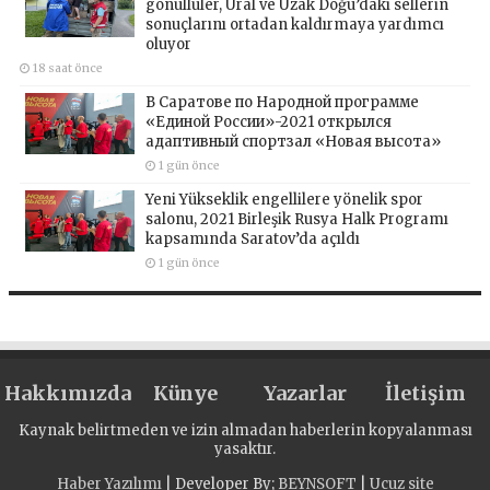
gönüllüler, Ural ve Uzak Doğu’daki sellerin
sonuçlarını ortadan kaldırmaya yardımcı
oluyor
18 saat önce
В Саратове по Народной программе
«Единой России»-2021 открылся
адаптивный спортзал «Новая высота»
1 gün önce
Yeni Yükseklik engellilere yönelik spor
salonu, 2021 Birleşik Rusya Halk Programı
kapsamında Saratov’da açıldı
1 gün önce
Hakkımızda
Künye
Yazarlar
İletişim
Kaynak belirtmeden ve izin almadan haberlerin kopyalanması
yasaktır.
Haber Yazılımı
| Developer By;
BEYNSOFT
|
Ucuz site