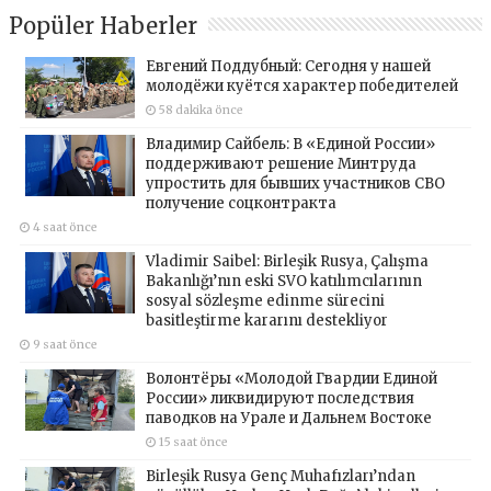
Popüler Haberler
Евгений Поддубный: Сегодня у нашей
молодёжи куётся характер победителей
58 dakika önce
Владимир Сайбель: В «Единой России»
поддерживают решение Минтруда
упростить для бывших участников СВО
получение соцконтракта
4 saat önce
Vladimir Saibel: Birleşik Rusya, Çalışma
Bakanlığı’nın eski SVO katılımcılarının
sosyal sözleşme edinme sürecini
basitleştirme kararını destekliyor
9 saat önce
Волонтёры «Молодой Гвардии Единой
России» ликвидируют последствия
паводков на Урале и Дальнем Востоке
15 saat önce
Birleşik Rusya Genç Muhafızları’ndan