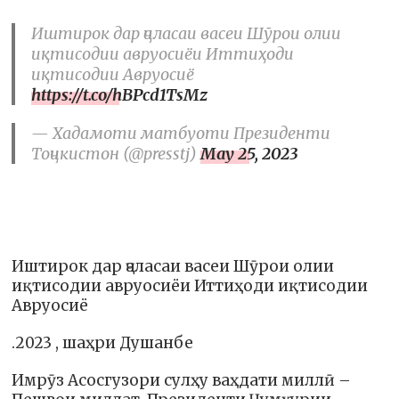
Иштирок дар ҷаласаи васеи Шӯрои олии
иқтисодии авруосиёи Иттиҳоди
иқтисодии Авруосиё
https://t.co/hBPcd1TsMz
— Хадамоти матбуоти Президенти
Тоҷикистон (@presstj)
May 25, 2023
Иштирок дар ҷаласаи васеи Шӯрои олии
иқтисодии авруосиёи Иттиҳоди иқтисодии
Авруосиё
.2023 , шаҳри Душанбе
Имрӯз Асосгузори сулҳу ваҳдати миллӣ –