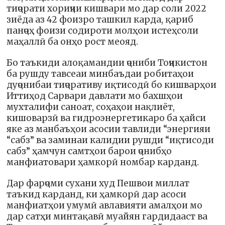
тиҷорати хориҷии кишвари мо дар соли 2022
зиёда аз 42 фоизро ташкил карда, қариб
панҷоҳ фоизи содироти молҳои истеҳсоли
маҳаллӣ ба онҳо рост меояд.
Бо таъкиди алоқамандии ҷониби Тоҷикистон
ба рушду тавсеаи минбаъдаи робитаҳои
дуҷонибаи тиҷоративу иқтисодӣ бо кишварҳои
Иттиҳод Сарвари давлати мо бахшҳои
мухталифи саноат, соҳаҳои нақлиёт,
кишоварзӣ ва гидроэнергетикаро ба ҳайси
яке аз манбаъҳои асосии тавлиди “энергияи
“сабз” ва заминаи калидии рушди “иқтисоди
сабз” ҳамчун самтҳои барои ҷонибҳо
манфиатовари ҳамкорӣ номбар карданд.
Дар фарҷоми сухани худ Пешвои миллат
таъкид карданд, ки ҳамкорӣ дар асоси
манфиатҳои умумӣ авлавияти амалҳои мо
дар сатҳи минтақавӣ муайян гардидааст ва