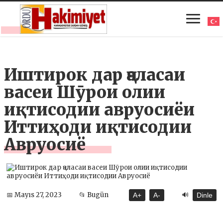
Иштирок дар ҷаласаи
васеи Шӯрои олии
иқтисодии авруосиёи
Иттиҳоди иқтисодии
Авруосиё
🔊
📅 Mayıs 27, 2023
📂 Bugün
A+
A-
Dinle