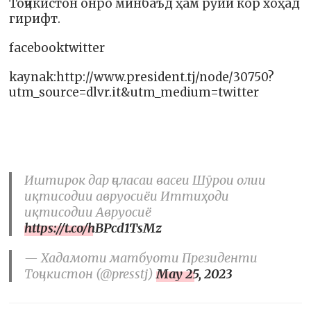
Тоҷикистон онро минбаъд ҳам рӯйи кор хоҳад
гирифт.
facebooktwitter
kaynak:http://www.president.tj/node/30750?
utm_source=dlvr.it&utm_medium=twitter
Иштирок дар ҷаласаи васеи Шӯрои олии
иқтисодии авруосиёи Иттиҳоди
иқтисодии Авруосиё
https://t.co/hBPcd1TsMz
— Хадамоти матбуоти Президенти
Тоҷикистон (@presstj)
May 25, 2023