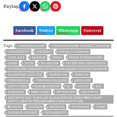
Paylaş:
Facebook
Twitter
WhatsApp
Pinterest
Tags
CUMHURBAŞKANI
CUMHURBAŞKANI EMOMALI RAHMON
CUMHURIYETI
EMOMALI
EMOMALI RAHMON
ORTA ASYA
RAHMON
RUSYA
RUSYA FEDERASYONU
ŞEHRİ
TACİK
TACİKİSTAN
TACIKISTAN CUMHURIYETI
TACIKISTAN CUMHURIYETI CUMHURBAŞKANI EMOMALI RAHMON
TACIKISTAN GAZETESI
TAHIKISTAN
TAJIKLER
TURSUNZODA
TURSUNZODA ŞEHRI
АВРУОСИЁ
АВРУОСИЁИ
БАНАҚШАГИРИИ
БО
ВАСЕИ
ДАР
ДУШАНБЕ
ИҚТИСОДИИ
ИТТИҲОДИ
ИШТИРОК
ИШТИРОК ДАР ҶАЛАСАИ ВАСЕИ ШӮРОИ ОЛИИ ИҚТИСОДИИ
АВРУОСИЁИ ИТТИҲОДИ ИҚТИСОДИИ АВРУОСИЁ
ҚИСМАТИ
ЛОИҲАИ
МАРКАЗӢ
МУҲТАРАМ
ОЛИИ
ПЕШВОИ МИЛЛАТ
ПРЕЗИДЕНТИ