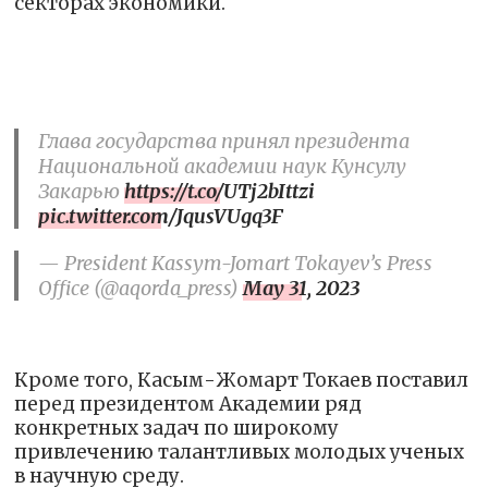
секторах экономики.
Глава государства принял президента
Национальной академии наук Кунсулу
Закарью
https://t.co/UTj2bIttzi
pic.twitter.com/JqusVUgq3F
— President Kassym-Jomart Tokayev’s Press
Office (@aqorda_press)
May 31, 2023
Кроме того, Касым-Жомарт Токаев поставил
перед президентом Академии ряд
конкретных задач по широкому
привлечению талантливых молодых ученых
в научную среду.