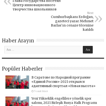
Глава государства посетил
Центр инновационного
творчества школьников
Next
Cumhurbaşkanı Erdoğan,
gazeteci yazar Mehmet
Barlas’ın cenaze törenine
katıldı
Haber Arayın
Popüler Haberler
В Саратове по Народной программе
«Единой России»-2021 открылся
адаптивный спортзал «Новая высота»
5 saat önce
Yeni Yükseklik engellilere yönelik spor
salonu, 2021 Birleşik Rusya Halk Programı