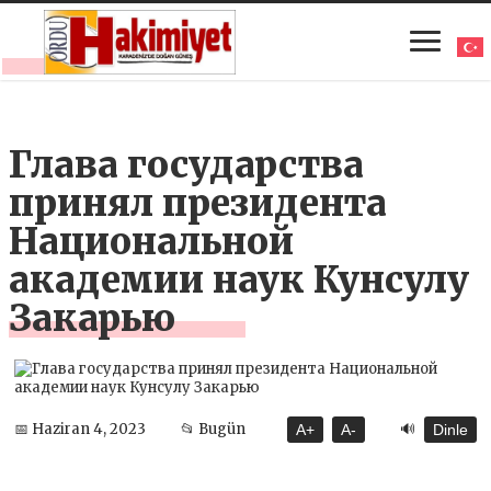
Глава государства
принял президента
Национальной
академии наук Кунсулу
Закарью
🔊
📅 Haziran 4, 2023
📂 Bugün
A+
A-
Dinle