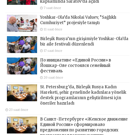
kapsamında Saratov’da açıldı
7 saat önce
Yoshkar-Ola’da Nikolai Valuev, “Sağlıklı
Cumhuriyet” projesiyle tanıştı
11 saat önce
Birleşik Rusya’nın girişimiyle Yoshkar-Ola’da
bir aile festivali düzenlendi
17 saat önce
По инициативе «Единой России» в
Йошкар-Оле состоялся семейный
фестиваль
20 saat önce
St. Petersburg’da, Birleşik Rusya Kadın
Hareketi, şehir genelinde kadınlara yönelik
destek programlarının geliştirilmesi için
öneriler hazırladı
23 saat önce
В Санкт-Петербурге «Женское движение
Единой России» сформировало
предложения по развитию городских