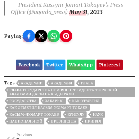
— President Kassym-Jomart Tokayev’s Press
Office (@aqorda_press)
May 31, 2023
Paylaş:
Facebook
Twitter
WhatsApp
Pinterest
Tags
АКАДЕМИИ
АКАДЕМИЯ
ГЛАВА
ГЛАВА ГОСУДАРСТВА ПРИНЯЛ ПРЕЗИДЕНТА ТЮРКСКОЙ
АКАДЕМИИ ДАРХАНА КЫДЫРАЛИ
ГОСУДАРСТВА
ЗАКАРЬЮ
КАК ОТМЕТИЛ
КАК ОТМЕТИЛ КАСЫМ-ЖОМАРТ ТОКАЕВ
КАСЫМ-ЖОМАРТ ТОКАЕВ
КУНСУЛУ
НАУК
НАЦИОНАЛЬНОЙ
ПРЕЗИДЕНТА
ПРИНЯЛ
Previous