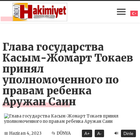
Глава государства
Касым-Жомарт Токаев
принял
уполномоченного по
правам ребенка
Аружан Саин
🔊
📅 Haziran 4, 2023
📂 DÜNYA
A+
A-
Dinle