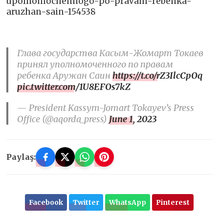
upolnomochennogo-po-pravam-rebenka-
aruzhan-sain-154538
Глава государства Касым-Жомарт Токаев
принял уполномоченного по правам
ребенка Аружан Саин
https://t.co/rZ3IlcCpOq
pic.twitter.com/1U8EFOs7kZ
— President Kassym-Jomart Tokayev’s Press
Office (@aqorda_press)
June 1, 2023
Paylaş:
Facebook
Twitter
WhatsApp
Pinterest