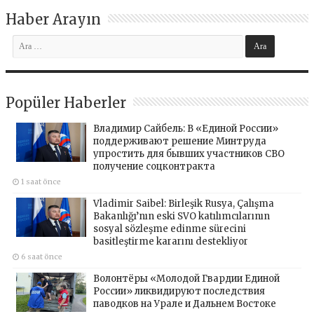
Haber Arayın
Popüler Haberler
Владимир Сайбель: В «Единой России»
поддерживают решение Минтруда
упростить для бывших участников СВО
получение соцконтракта
1 saat önce
Vladimir Saibel: Birleşik Rusya, Çalışma
Bakanlığı’nın eski SVO katılımcılarının
sosyal sözleşme edinme sürecini
basitleştirme kararını destekliyor
6 saat önce
Волонтёры «Молодой Гвардии Единой
России» ликвидируют последствия
паводков на Урале и Дальнем Востоке