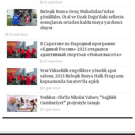
13 saat önce
Birleşik Rusya Genç Muhafızları’ndan
gönüllüler, Ural ve Uzak Doğu’daki sellerin
sonuçlarını ortadan kaldırmaya yardımcı
oluyor
15 saat önce
В Саратове по Народной программе
«Единой России»-2021 открылся
адаптивный спортзал «Новая высота»
23 saat önce
Yeni Yükseklik engellilere yönelik spor
salonu, 2021 Birleşik Rusya Halk Programı
kapsamında Saratov’da açıldı
1 gün önce
Yoshkar-Ola’da Nikolai Valuev, “Sağlıklı
Cumhuriyet” projesiyle tanıştı
1 gün önce