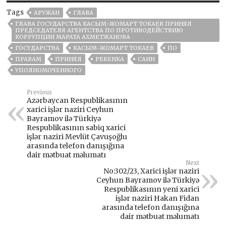
Tags
АРУЖАН
ГЛАВА
ГЛАВА ГОСУДАРСТВА КАСЫМ-ЖОМАРТ ТОКАЕВ ПРИНЯЛ
ПРЕДСЕДАТЕЛЯ АГЕНТСТВА ПО ПРОТИВОДЕЙСТВИЮ
КОРРУПЦИИ МАРАТА АХМЕТЖАНОВА
ГОСУДАРСТВА
КАСЫМ-ЖОМАРТ ТОКАЕВ
ПО
ПРАВАМ
ПРИНЯЛ
РЕБЕНКА
САИН
УПОЛНОМОЧЕННОГО
Previous
Azərbaycan Respublikasının
xarici işlər naziri Ceyhun
Bayramov ilə Türkiyə
Respublikasının sabiq xarici
işlər naziri Mevlüt Çavuşoğlu
arasında telefon danışığına
dair mətbuat məlumatı
Next
No:302/23, Xarici işlər naziri
Ceyhun Bayramov ilə Türkiyə
Respublikasının yeni xarici
işlər naziri Hakan Fidan
arasında telefon danışığına
dair mətbuat məlumatı