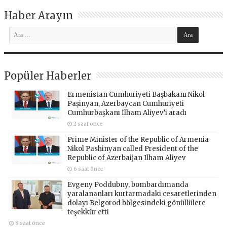
Haber Arayın
Popüler Haberler
Ermenistan Cumhuriyeti Başbakanı Nikol
Paşinyan, Azerbaycan Cumhuriyeti
Cumhurbaşkanı İlham Aliyev’i aradı
2 saat önce
Prime Minister of the Republic of Armenia
Nikol Pashinyan called President of the
Republic of Azerbaijan Ilham Aliyev
6 saat önce
Evgeny Poddubny, bombardımanda
yaralananları kurtarmadaki cesaretlerinden
dolayı Belgorod bölgesindeki gönüllülere
teşekkür etti
8 saat önce