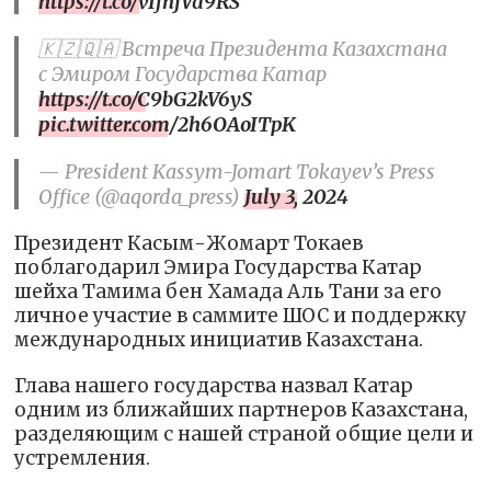
https://t.co/vIfnjVd9RS
🇰🇿🇶🇦 Встреча Президента Казахстана
с Эмиром Государства Катар
https://t.co/C9bG2kV6yS
pic.twitter.com/2h6OAoITpK
— President Kassym-Jomart Tokayev’s Press
Office (@aqorda_press)
July 3, 2024
Президент Касым-Жомарт Токаев
поблагодарил Эмира Государства Катар
шейха Тамима бен Хамада Аль Тани за его
личное участие в саммите ШОС и поддержку
международных инициатив Казахстана.
Глава нашего государства назвал Катар
одним из ближайших партнеров Казахстана,
разделяющим с нашей страной общие цели и
устремления.