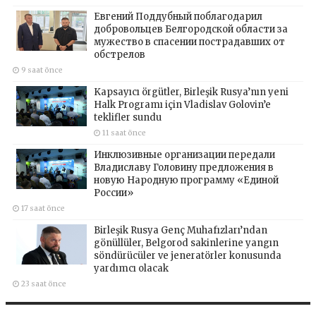
Евгений Поддубный поблагодарил
добровольцев Белгородской области за
мужество в спасении пострадавших от
обстрелов
9 saat önce
Kapsayıcı örgütler, Birleşik Rusya’nın yeni
Halk Programı için Vladislav Golovin’e
teklifler sundu
11 saat önce
Инклюзивные организации передали
Владиславу Головину предложения в
новую Народную программу «Единой
России»
17 saat önce
Birleşik Rusya Genç Muhafızları’ndan
gönüllüler, Belgorod sakinlerine yangın
söndürücüler ve jeneratörler konusunda
yardımcı olacak
23 saat önce