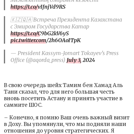
https://t.co/vIfnjVd9RS
🇰🇿🇶🇦 Встреча Президента Казахстана
с Эмиром Государства Катар
https://t.co/C9bG2kV6yS
pic.twitter.com/2h6OAoITpK
— President Kassym-Jomart Tokayev’s Press
Office (@aqorda_press)
July 3, 2024
В свою очередь шейх Тамим бен Хамад Аль
Тани сказал, что для него большая честь
вновь посетить Астану и принять участие в
саммите ШОС.
– Конечно, я помню Ваш очень важный визит
в Доху. Вы упомянули, что мы подняли наши
отношения до уровня стратегических. Я