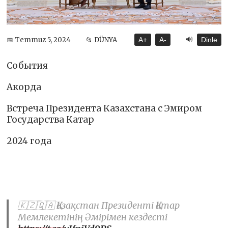
🔊
📅 Temmuz 5, 2024
📂 DÜNYA
A+
A-
Dinle
События
Акорда
Встреча Президента Казахстана с Эмиром
Государства Катар
2024 года
🇰🇿🇶🇦 Қазақстан Президенті Қатар
Мемлекетінің Әмірімен кездесті