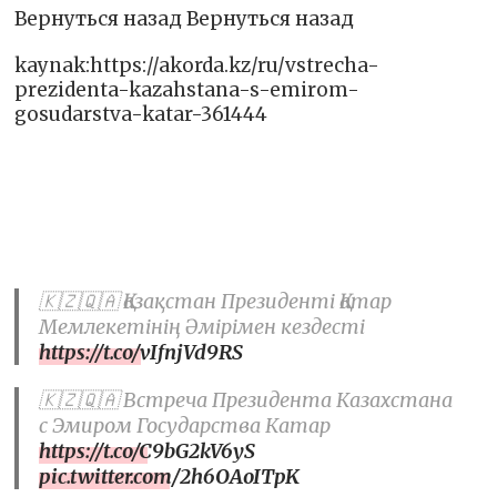
Вернуться назад Вернуться назад
kaynak:https://akorda.kz/ru/vstrecha-
prezidenta-kazahstana-s-emirom-
gosudarstva-katar-361444
🇰🇿🇶🇦 Қазақстан Президенті Қатар
Мемлекетінің Әмірімен кездесті
https://t.co/vIfnjVd9RS
🇰🇿🇶🇦 Встреча Президента Казахстана
с Эмиром Государства Катар
https://t.co/C9bG2kV6yS
pic.twitter.com/2h6OAoITpK