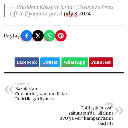
— President Kassym-Jomart Tokayev’s Press
Office (@aqorda_press)
July 3, 2024
Paylaş:
Facebook
Twitter
WhatsApp
Pinterest
Previous
Kazakistan
Cumhurbaşkanı’nın Katar
Emiri ile görüşmesi
Next
“Birleşik Rusya”
Yakutistan’da “Silahını
SVO’ya Ver” kampanyasını
başlattı