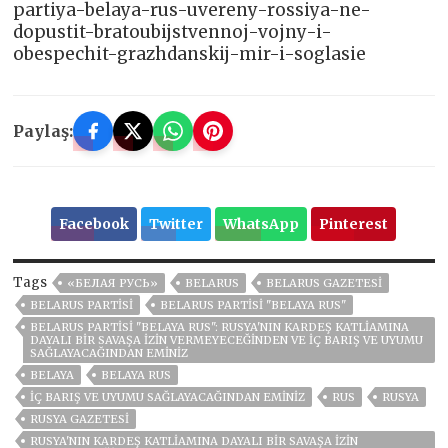
partiya-belaya-rus-uvereny-rossiya-ne-
dopustit-bratoubijstvennoj-vojny-i-
obespechit-grazhdanskij-mir-i-soglasie
Paylaş:
Facebook
Twitter
WhatsApp
Pinterest
Tags
«БЕЛАЯ РУСЬ»
BELARUS
BELARUS GAZETESI
BELARUS PARTISI
BELARUS PARTISI "BELAYA RUS"
BELARUS PARTISI "BELAYA RUS": RUSYA'NIN KARDEŞ KATLIAMINA
DAYALI BIR SAVAŞA IZIN VERMEYECEĞINDEN VE IÇ BARIŞ VE UYUMU
SAĞLAYACAĞINDAN EMINIZ
BELAYA
BELAYA RUS
IÇ BARIŞ VE UYUMU SAĞLAYACAĞINDAN EMINIZ
RUS
RUSYA
RUSYA GAZETESI
RUSYA'NIN KARDEŞ KATLIAMINA DAYALI BIR SAVAŞA IZIN