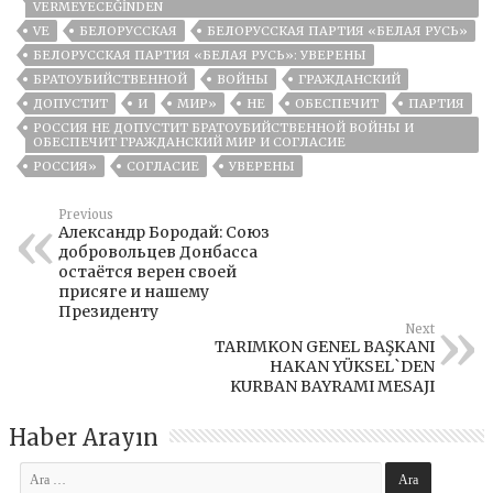
VERMEYECEĞINDEN
VE
БЕЛОРУССКАЯ
БЕЛОРУССКАЯ ПАРТИЯ «БЕЛАЯ РУСЬ»
БЕЛОРУССКАЯ ПАРТИЯ «БЕЛАЯ РУСЬ»: УВЕРЕНЫ
БРАТОУБИЙСТВЕННОЙ
ВОЙНЫ
ГРАЖДАНСКИЙ
ДОПУСТИТ
И
МИР»
НЕ
ОБЕСПЕЧИТ
ПАРТИЯ
РОССИЯ НЕ ДОПУСТИТ БРАТОУБИЙСТВЕННОЙ ВОЙНЫ И
ОБЕСПЕЧИТ ГРАЖДАНСКИЙ МИР И СОГЛАСИЕ
РОССИЯ»
СОГЛАСИЕ
УВЕРЕНЫ
Previous
Александр Бородай: Союз
добровольцев Донбасса
остаётся верен своей
присяге и нашему
Президенту
Next
TARIMKON GENEL BAŞKANI
HAKAN YÜKSEL`DEN
KURBAN BAYRAMI MESAJI
Haber Arayın