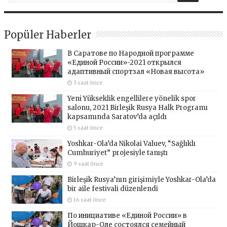
Popüler Haberler
В Саратове по Народной программе
«Единой России»-2021 открылся
адаптивный спортзал «Новая высота»
3 saat önce
Yeni Yükseklik engellilere yönelik spor
salonu, 2021 Birleşik Rusya Halk Programı
kapsamında Saratov’da açıldı
5 saat önce
Yoshkar-Ola’da Nikolai Valuev, “Sağlıklı
Cumhuriyet” projesiyle tanıştı
9 saat önce
Birleşik Rusya’nın girişimiyle Yoshkar-Ola’da
bir aile festivali düzenlendi
16 saat önce
По инициативе «Единой России» в
Йошкар-Оле состоялся семейный