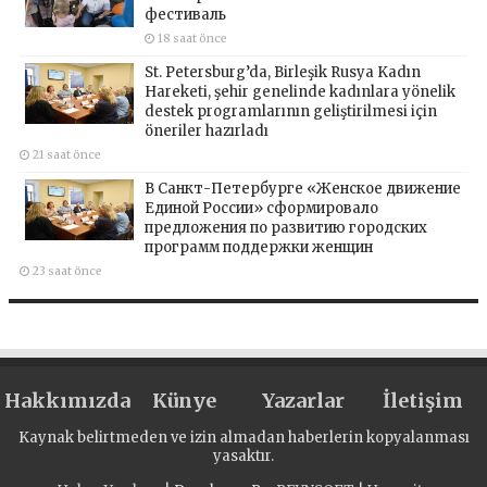
фестиваль
18 saat önce
St. Petersburg’da, Birleşik Rusya Kadın
Hareketi, şehir genelinde kadınlara yönelik
destek programlarının geliştirilmesi için
öneriler hazırladı
21 saat önce
В Санкт-Петербурге «Женское движение
Единой России» сформировало
предложения по развитию городских
программ поддержки женщин
23 saat önce
Hakkımızda
Künye
Yazarlar
İletişim
Kaynak belirtmeden ve izin almadan haberlerin kopyalanması
yasaktır.