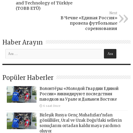
and Technology of Türkiye
(TOBB ETÜ)
Next
В Чечне «Единая Россия»
провела футбольные
соревнования
Haber Arayın
Popüler Haberler
Волонтёры «Молодой Гвардии Единой
России» ликвидируют последствия
паводков на Урале и Дальнем Востоке
6 saat önce
Birleşik Rusya Genç Muhafızları’ndan
gönüllüler, Ural ve Uzak Doğu’daki sellerin
sonuçlarını ortadan kaldırmaya yardımcı
oluyor