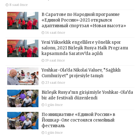
8 saat önce
В Саратове по Народной программе
«Единой России»-2021 открылся
адаптивный спортзал «Новая высота»
16 saat önce
Yeni Yükseklik engellilere yönelik spor
salonu, 2021 Birleşik Rusya Halk Programı
kapsamında Saratov’da açıldı
19 saat önce
Yoshkar-Ola’da Nikolai Valuev, “Sağlıklı
Cumhuriyet” projesiyle tanıştı
23 saat önce
Birleşik Rusya’nın girişimiyle Yoshkar-Ola’da
bir aile festivali düzenlendi
1 gün önce
По инициативе «Единой России» в
Йошкар-Оле состоялся семейный
фестиваль
1 gün önce